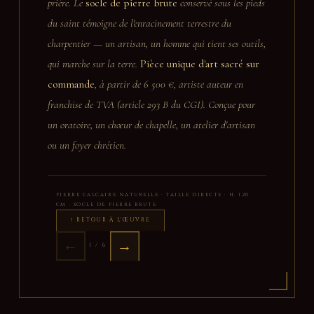
prière. Le
socle de pierre brute
conservé sous les pieds
du saint témoigne de l'enracinement terrestre du
charpentier — un artisan, un homme qui tient ses outils,
qui marche sur la terre.
Pièce unique d'art sacré sur
commande
, à partir de 6 500 €, artiste auteur en
franchise de TVA (article 293 B du CGI). Conçue pour
un oratoire, un chœur de chapelle, un atelier d'artisan
ou un foyer chrétien.
PIERRE CALCAIRE NATURELLE · TAILLE DIRECTE · H. 120
CM · SOCLE DE PIERRE BRUTE
↑ RETOUR À L'ŒUVRE
←
→
1 / 6