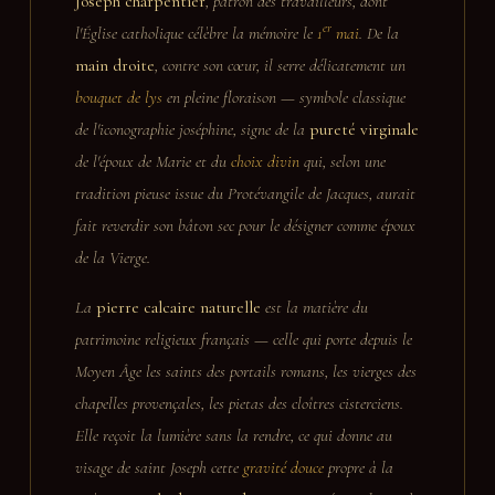
Joseph charpentier
, patron des travailleurs, dont
er
l'Église catholique célèbre la mémoire le
1
mai
. De la
main droite
, contre son cœur, il serre délicatement un
bouquet de lys
en pleine floraison — symbole classique
de l'iconographie joséphine, signe de la
pureté virginale
de l'époux de Marie et du
choix divin
qui, selon une
tradition pieuse issue du Protévangile de Jacques, aurait
fait reverdir son bâton sec pour le désigner comme époux
de la Vierge.
La
pierre calcaire naturelle
est la matière du
patrimoine religieux français — celle qui porte depuis le
Moyen Âge les saints des portails romans, les vierges des
chapelles provençales, les pietas des cloîtres cisterciens.
Elle reçoit la lumière sans la rendre, ce qui donne au
visage de saint Joseph cette
gravité douce
propre à la