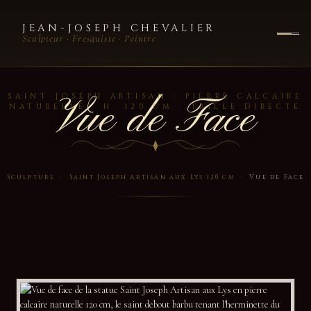
JEAN-JOSEPH CHEVALIER
Sculpteur · Fresquiste · Peintre
Vue de Face
SAINT JOSEPH ARTISAN · PIERRE CALCAIRE
NATURELLE · H. 120 CM · TAILLE DIRECTE
Sculpture
›
Saint Joseph Artisan aux Lys 120 cm
›
Vue de Face