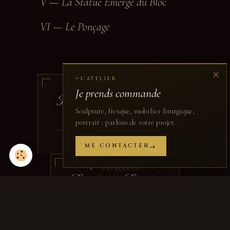
V — La Statue Émerge du Bloc
·
VI — Le Ponçage
✕
L'ATELIER
✦
Je prends commande
✦ RETOUR
Saint Joseph Artisan
Sculpture, fresque, mobilier liturgique,
Pierre calcaire naturelle · H. 120 cm
portrait : parlons de votre projet.
Toutes les vues de l’œuvre
↑ VOIR LA PAGE
ME CONTACTER
✦ CATALOGUE
Saints & Saintes
Anges · Saints patrons · Figures
Toutes les statues de saints
→ DÉCOUVRIR