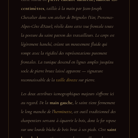
centimètres
, taillée à la main par Jean-Joseph
Chevalier dans son atelier de Brignoles (Var, Provence-
Alpes-Côte d'Azur), révèle dans cette vue frontale toute
la posture du saint patron des travailleurs. Le corps est
légèrement hanché, créant un mouvement fluide qui
rompt avec la rigidité des représentations purement
frontales. La tunique descend en lignes amples jusqu'au
socle de pierre brute laissé apparent — signature
reconnaissable de la
taille directe
sur pierre.
Les deux attributs iconographiques majeurs s'offrent ici
au regard. De la
main gauche
, le saint tient fermement
le long manche de l'
herminette
, cet outil traditionnel des
charpentiers servant à équarrir le bois, dont le fer repose
sur une lourde bûche de bois brut à ses pieds. C'est
saint