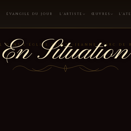
ÉVANGILE DU JOUR
L'ARTISTE
ŒUVRES
L'AT
En Situation
EL DANS L'ÉGLISE SAINTE-JEANNE-D'ARC DE 