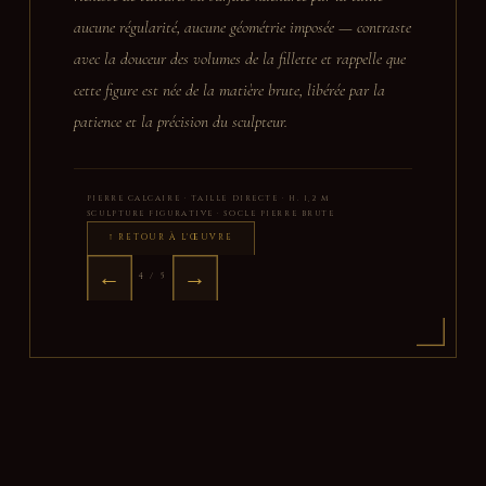
aucune régularité, aucune géométrie imposée — contraste
avec la douceur des volumes de la fillette et rappelle que
cette figure est née de la matière brute, libérée par la
patience et la précision du sculpteur.
PIERRE CALCAIRE · TAILLE DIRECTE · H. 1,2 M
SCULPTURE FIGURATIVE · SOCLE PIERRE BRUTE
↑ RETOUR À L'ŒUVRE
←
→
4 / 5