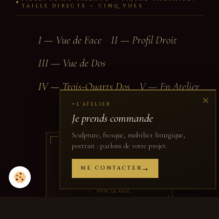
✦
TAILLE DIRECTE — CINQ VUES
I — Vue de Face
II — Profil Droit
·
·
III — Vue de Dos
·
IV — Trois-Quarts Dos
V — En Atelier
·
✕
L'ATELIER
✦
Je prends commande
Sculpture, fresque, mobilier liturgique,
portrait : parlons de votre projet.
✦ RETOUR
Fillette au Silence
ME CONTACTER
Pierre calcaire · Taille directe · H. 1,2 m
Toutes les vues de l’œuvre
↑ VOIR LA PAGE