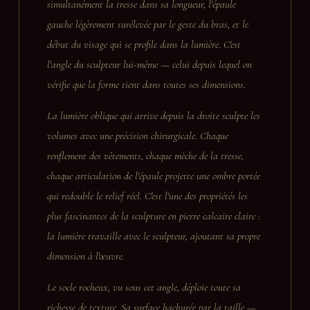
simultanément la tresse dans sa longueur, l'épaule
gauche légèrement surélevée par le geste du bras, et le
début du visage qui se profile dans la lumière. C'est
l'angle du sculpteur lui-même — celui depuis lequel on
vérifie que la forme tient dans toutes ses dimensions.
La lumière oblique qui arrive depuis la droite sculpte les
volumes avec une précision chirurgicale. Chaque
renflement des vêtements, chaque mèche de la tresse,
chaque articulation de l'épaule projette une ombre portée
qui redouble le relief réel. C'est l'une des propriétés les
plus fascinantes de la sculpture en pierre calcaire claire :
la lumière travaille avec le sculpteur, ajoutant sa propre
dimension à l'œuvre.
Le socle rocheux, vu sous cet angle, déploie toute sa
richesse de texture. Sa surface hachurée par la taille —