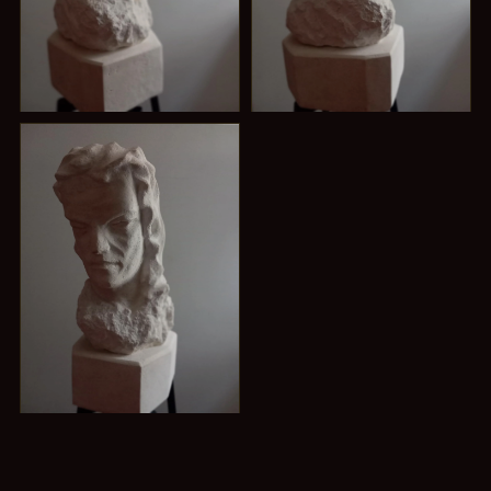
V
VI
Révolutionnaire
Vers la Terre
VII
La Haine