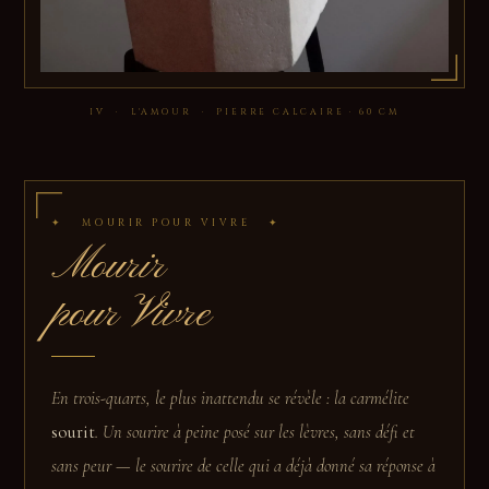
IV · L'AMOUR · PIERRE CALCAIRE · 60 CM
✦ MOURIR POUR VIVRE ✦
Mourir
pour Vivre
En trois-quarts, le plus inattendu se révèle : la carmélite
sourit
. Un sourire à peine posé sur les lèvres, sans défi et
sans peur — le sourire de celle qui a déjà donné sa réponse à