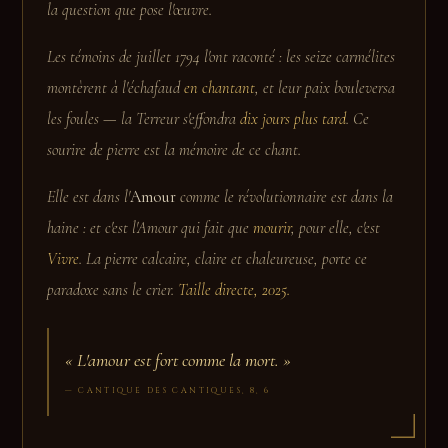
la question que pose l'œuvre.
Les témoins de juillet 1794 l'ont raconté : les seize carmélites
montèrent à l'échafaud
en chantant
, et leur paix bouleversa
les foules — la Terreur s'effondra
dix jours plus tard
. Ce
sourire de pierre est la mémoire de ce chant.
Elle est dans l'
Amour
comme le révolutionnaire est dans la
haine : et c'est l'Amour qui fait que
mourir
, pour elle, c'est
Vivre
. La pierre calcaire, claire et chaleureuse, porte ce
paradoxe sans le crier.
Taille directe, 2025.
«
L'amour est fort comme la mort.
»
— CANTIQUE DES CANTIQUES, 8, 6