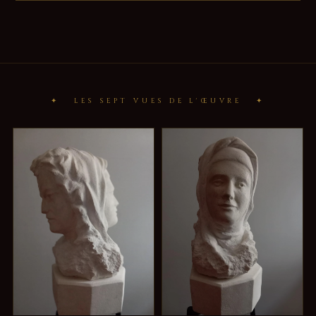
✦ LES SEPT VUES DE L'ŒUVRE ✦