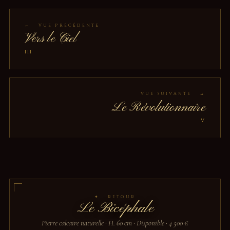
← VUE PRÉCÉDENTE
Vers le Ciel
III
VUE SUIVANTE →
Le Révolutionnaire
V
✦ RETOUR
Le Bicéphale
Pierre calcaire naturelle · H. 60 cm · Disponible · 4 500 €