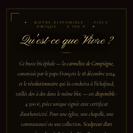
✦ ŒUVRE DISPONIBLE · PIÈCE
UNIQUE · 4 500 € ✦
Qu'est-ce que Vivre ?
Ce buste bicéphale — la
carmélite de Compiègne
,
canonisée par le pape François le 18 décembre 2024,
et le
révolutionnaire
qui la conduira à l'échafaud,
taillés dos à dos dans le même bloc — est
disponible
:
4 500 €, pièce unique signée avec certificat
d'authenticité. Pour une église, une chapelle, une
communauté ou une collection.
Sculpteur d'art