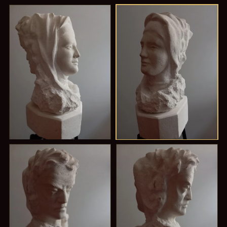
I
II
Deux Visages
La Carmélite
III
IV
Vers le Ciel
L'Amour