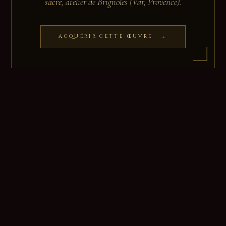
sacré
, atelier de Brignoles (Var, Provence).
ACQUÉRIR CETTE ŒUVRE →