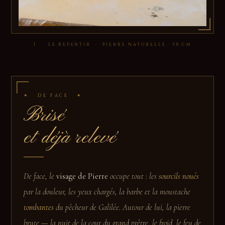
I · LE REPENTIR · PIERRE NATURELLE · 50 CM
✦ DE FACE ✦
Brisé
et déjà relevé
De face, le
visage de Pierre
occupe tout : les
sourcils noués
par la douleur, les yeux chargés, la barbe et la moustache
tombantes
du pêcheur de Galilée. Autour de lui, la pierre
brute — la nuit de la cour du grand prêtre, le froid, le feu de