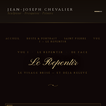
JEAN-JOSEPH CHEVALIER
Sculpteur · Fresquiste · Peintre
ACCUEIL
·
BUSTE & PORTRAIT
·
SAINT PIERRE
·
VUE
I — LE REPENTIR
VUE I · LE REPENTIR · DE FACE
Le Repentir
LE VISAGE BRISÉ — ET DÉJÀ RELEVÉ