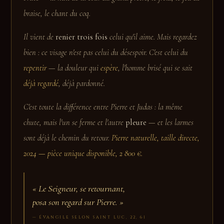
braise, le chant du coq.
Il vient de
renier trois fois
celui qu'il aime. Mais regardez
bien : ce visage n'est pas celui du désespoir. C'est celui du
repentir
— la douleur qui
espère
, l'homme brisé qui se sait
déjà regardé
, déjà pardonné.
C'est toute la différence entre Pierre et Judas : la même
chute, mais l'un se ferme et l'autre
pleure
— et les larmes
sont déjà le chemin du retour.
Pierre naturelle, taille directe,
2024 — pièce unique disponible, 2 800 €.
«
Le Seigneur, se retournant,
posa son regard sur Pierre.
»
— ÉVANGILE SELON SAINT LUC, 22, 61