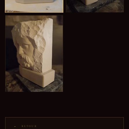
I
II
Le Repentir
Les Larmes
III
Non finito
← RETOUR