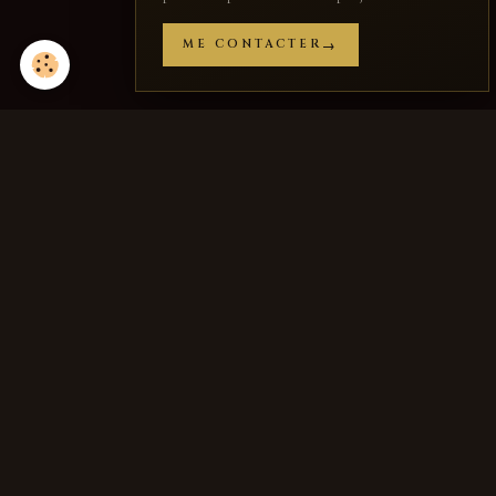
ME CONTACTER
Partager
Facebook
X
Email
Jean-Joseph
Chevalier
SCULPTEUR · FRESQUISTE · PEINTRE
PRENDRE CONTACT