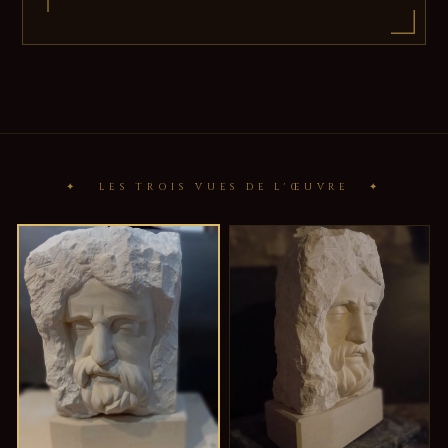
✦ LES TROIS VUES DE L'ŒUVRE ✦