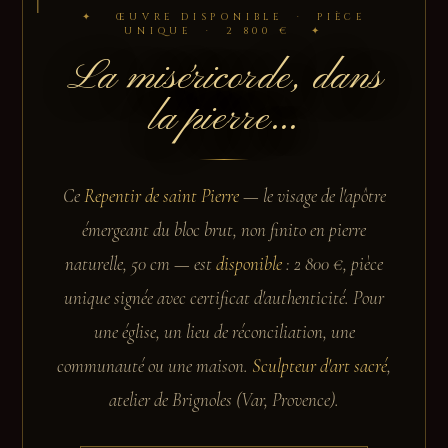
✦ ŒUVRE DISPONIBLE · PIÈCE
UNIQUE · 2 800 € ✦
La miséricorde, dans
la pierre...
Ce
Repentir de saint Pierre
— le visage de l'apôtre
émergeant du bloc brut, non finito en pierre
naturelle, 50 cm — est
disponible
: 2 800 €, pièce
unique signée avec certificat d'authenticité. Pour
une église, un lieu de réconciliation, une
communauté ou une maison.
Sculpteur d'art sacré
,
atelier de Brignoles (Var, Provence).