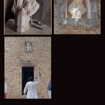
V
VI
Le Vase
La Niche
VII