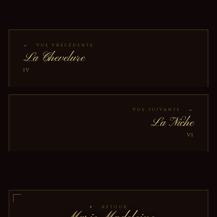
Bénédiction
← VUE PRÉCÉDENTE
La Chevelure
IV
VUE SUIVANTE →
La Niche
VI
✦ RETOUR