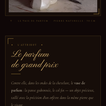
V · LE VASE DE PARFUM · PIERRE NATURELLE · 50 CM
✦ L'ATTRIBUT ✦
Le parfum
de grand prix
Contre elle, dans les ondes de la chevelure, le
vase de
parfum
: la panse godronnée, le col fin — un objet précieux,
taillé avec la précision d'un orfèvre dans la même pierre que
le visage.