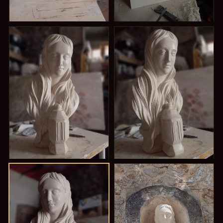
I
II
Le Dessin
La Taille
III
IV
La Sainte
Chevelure