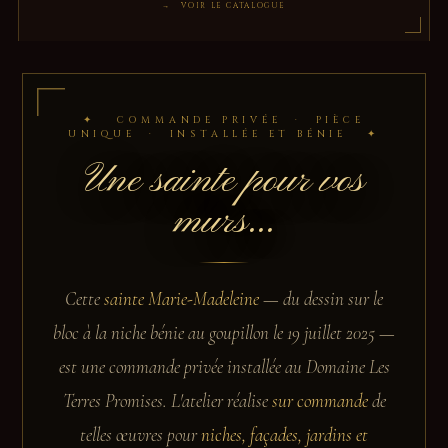
→ VOIR LE CATALOGUE
✦ COMMANDE PRIVÉE · PIÈCE
UNIQUE · INSTALLÉE ET BÉNIE ✦
Une sainte pour vos
murs...
Cette
sainte Marie-Madeleine
— du dessin sur le
bloc à la niche bénie au goupillon le 19 juillet 2025 —
est une commande privée installée au Domaine Les
Terres Promises. L'atelier réalise
sur commande
de
telles œuvres pour
niches, façades, jardins et