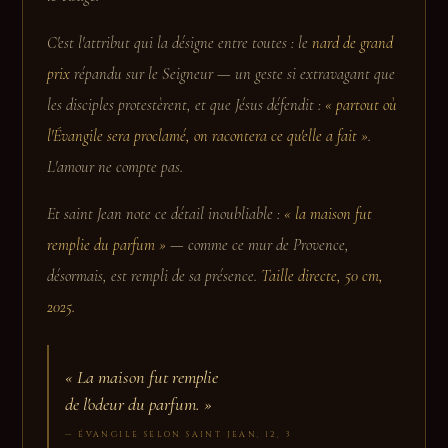
C'est l'attribut qui la désigne entre toutes : le
nard de grand
prix
répandu sur le Seigneur — un geste si extravagant que
les disciples protestèrent, et que Jésus défendit :
« partout où
l'Évangile sera proclamé, on racontera ce qu'elle a fait »
.
L'amour ne compte pas.
Et saint Jean note ce détail inoubliable :
« la maison fut
remplie du parfum »
— comme ce mur de Provence,
désormais, est rempli de sa présence.
Taille directe, 50 cm,
2025.
«
La maison fut remplie
de l'odeur du parfum.
»
— ÉVANGILE SELON SAINT JEAN, 12, 3