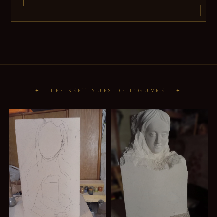
✦ LES SEPT VUES DE L'ŒUVRE ✦