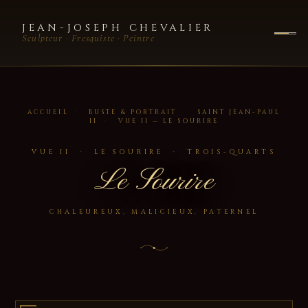
JEAN-JOSEPH CHEVALIER
Sculpteur · Fresquiste · Peintre
ACCUEIL
·
BUSTE & PORTRAIT
·
SAINT JEAN-PAUL
II
·
VUE II — LE SOURIRE
VUE II · LE SOURIRE · TROIS-QUARTS
Le Sourire
CHALEUREUX, MALICIEUX, PATERNEL