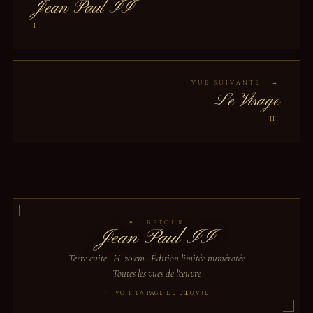
Jean-Paul II
I
VUE SUIVANTE →
Le Visage
III
✦ RETOUR
Jean-Paul II
Terre cuite · H. 20 cm · Édition limitée numérotée
Toutes les vues de l'œuvre
↑ VOIR LA PAGE DE L'ŒUVRE