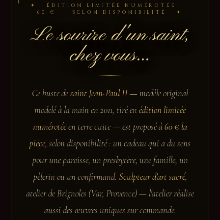
✦ ÉDITION LIMITÉE NUMÉROTÉE ·
60 € · SELON DISPONIBILITÉ ✦
Le sourire d'un saint,
chez vous...
Ce buste de
saint Jean-Paul II
— modèle original
modelé à la main en 2011, tiré en
édition limitée
numérotée
en terre cuite — est proposé à
60 € la
pièce
, selon disponibilité : un cadeau qui a du sens
pour une paroisse, un presbytère, une famille, un
pèlerin ou un confirmand.
Sculpteur d'art sacré
,
atelier de Brignoles (Var, Provence) — l'atelier réalise
aussi des œuvres uniques sur commande.