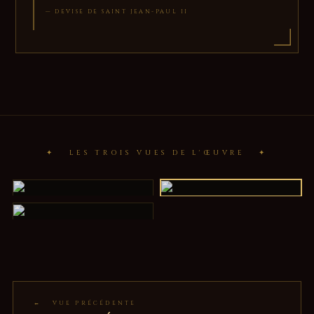
— DEVISE DE SAINT JEAN-PAUL II
✦ LES TROIS VUES DE L'ŒUVRE ✦
I
II
Jean-Paul II
Le Sourire
III
Le Visage
← VUE PRÉCÉDENTE