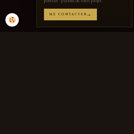
portrait : parlons de votre projet.
ME CONTACTER
Partager
Facebook
X
Email
Jean-Joseph
Chevalier
SCULPTEUR · FRESQUISTE · PEINTRE
PRENDRE CONTACT