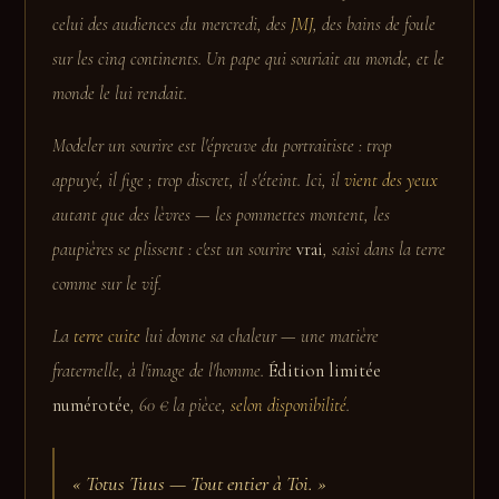
celui des audiences du mercredi, des
JMJ
, des bains de foule
sur les cinq continents. Un pape qui souriait au monde, et le
monde le lui rendait.
Modeler un sourire est l'épreuve du portraitiste : trop
appuyé, il fige ; trop discret, il s'éteint. Ici, il
vient des yeux
autant que des lèvres — les pommettes montent, les
paupières se plissent : c'est un sourire
vrai
, saisi dans la terre
comme sur le vif.
La
terre cuite
lui donne sa chaleur — une matière
fraternelle, à l'image de l'homme.
Édition limitée
numérotée
, 60 € la pièce,
selon disponibilité
.
«
Totus Tuus — Tout entier à Toi.
»