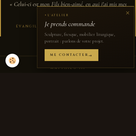
« Celui-ci est mon Fils bien-aimé, en qui j'ai mis mes
✕
complaisances. »
L'ATELIER
✦
Je prends commande
ÉVANGILE SELON SAINT MATTHIEU · 3, 17
Sculpture, fresque, mobilier liturgique,
portrait : parlons de votre projet.
ME CONTACTER
MATTHIEU III
Chapitre II
←
Chapitre IV
→
CE CHAPITRE, EN BREF
Repères