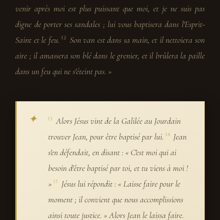
venir après moi est plus puissant que moi, et je ne suis pas
digne de porter ses sandales ; lui vous baptisera dans l'Esprit-
Saint et le feu.
Son van est dans sa main, et il nettoiera son
12
aire ; il amassera son blé dans le grenier, et il brûlera la paille
dans un feu qui ne s'éteint pas. »
Alors Jésus vint de la Galilée au Jourdain
13
trouver Jean, pour être baptisé par lui.
Jean
14
s'en défendait, en disant : « C'est moi qui ai
besoin d'être baptisé par toi, et tu viens à moi !
»
Jésus lui répondit : « Laisse faire pour le
15
moment ; il convient que nous accomplissions
ainsi toute justice. » Alors Jean le laissa faire.