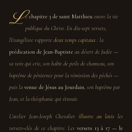
L
e
chapitre 3 de saint Matthieu
ouvre la vie
publique du Christ. En dix-sept versets,
l'évangéliste rapporte
deux temps capitaux
: la
prédication de Jean-Baptiste
au désert de Judée —
sa voix qui crie, son habit de poils de chameau, son
baptême de pénitence pour la rémission des péchés —
puis la
venue de Jésus au Jourdain
, son baptême par
Jean, et la théophanie qui s'ensuit.
L'atelier Jean-Joseph Chevalier
illustre au lavis
les
versets-clés de ce chapitre. Les
versets 13 à 17 — le