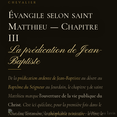
CHEVALIER
Évangile selon saint
Matthieu — Chapitre
III
La prédication de Jean-
Baptiste
De la
prédication ardente de Jean-Baptiste
au désert au
Baptême du Seigneur
au Jourdain, le chapitre 3 de saint
Matthieu marque
l'ouverture de la vie publique du
Christ
. C'est ici qu'éclate, pour la première fois dans le
Nouveau Testament, la
théophanie trinitaire
: le Père, le