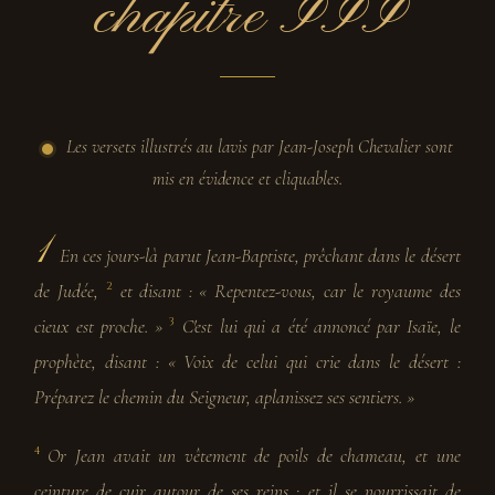
chapitre III
Les versets illustrés au lavis par Jean-Joseph Chevalier sont
mis en évidence et cliquables.
1
En ces jours-là parut Jean-Baptiste, prêchant dans le désert
de Judée,
et disant : « Repentez-vous, car le royaume des
2
cieux est proche. »
C'est lui qui a été annoncé par Isaïe, le
3
prophète, disant : « Voix de celui qui crie dans le désert :
Préparez le chemin du Seigneur, aplanissez ses sentiers. »
Or Jean avait un vêtement de poils de chameau, et une
4
ceinture de cuir autour de ses reins ; et il se nourrissait de