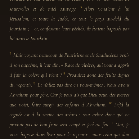
sauterelles et de miel sauvage.
Alors venaient à lui
5
Jérusalem, et toute la Judée, et tout le pays au-delà du
Jourdain ;
et, confessant leurs péchés, ils étaient baptisés par
6
lui dans le Jourdain.
Mais voyant beaucoup de Pharisiens et de Sadducéens venir
7
à son baptême, il leur dit : « Race de vipères, qui vous a appris
à fuir la colère qui vient ?
Produisez donc des fruits dignes
8
du repentir.
Et n'allez pas dire en vous-mêmes : Nous avons
9
Abraham pour père. Car je vous dis que Dieu peut, des pierres
que voici, faire surgir des enfants à Abraham.
Déjà la
10
cognée est à la racine des arbres : tout arbre donc qui ne
produit pas de bon fruit sera coupé et jeté au feu.
Moi, je
11
vous baptise dans l'eau pour le repentir ; mais celui qui doit