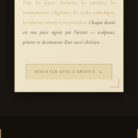
Pour les foyers chrétiens, les paroisses, les
communautés religieuses, les écoles catholiques,
les éditeurs missels et lectionnaires.
Chaque dessin
est une pièce signée par l'artiste — sculpteur,
peintre et dessinateur d'art sacré chrétien.
DISCUTER AVEC L'ARTISTE →