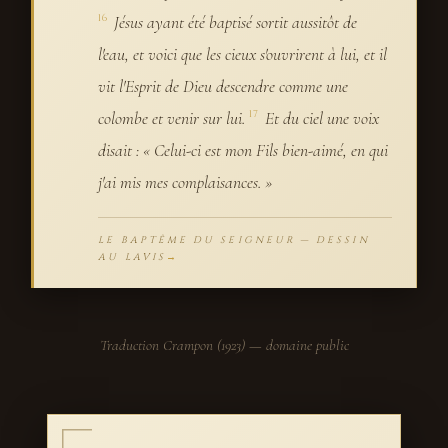
Jésus ayant été baptisé sortit aussitôt de
16
l'eau, et voici que les cieux s'ouvrirent à lui, et il
vit l'Esprit de Dieu descendre comme une
colombe et venir sur lui.
Et du ciel une voix
17
disait : « Celui-ci est mon Fils bien-aimé, en qui
j'ai mis mes complaisances. »
LE BAPTÊME DU SEIGNEUR — DESSIN
AU LAVIS
Traduction Crampon (1923) — domaine public