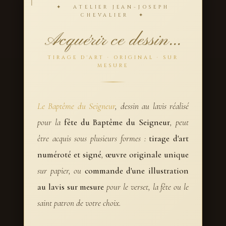
✦ ATELIER JEAN-JOSEPH
CHEVALIER ✦
Acquérir ce dessin...
TIRAGE D'ART · ORIGINAL · SUR
MESURE
Le Baptême du Seigneur
, dessin au lavis réalisé
pour la
fête du Baptême du Seigneur
, peut
être acquis sous plusieurs formes :
tirage d'art
numéroté et signé
,
œuvre originale unique
sur papier, ou
commande d'une illustration
au lavis sur mesure
pour le verset, la fête ou le
saint patron de votre choix.