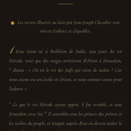
Les versets illustrés au lavis par Jean-Joseph Chevalier sont
mis en évidence et cliquables.
1
Jésus étant né à Bethléem de Judée, aux jours du roi
Hérode, voici que des mages arrivèrent d'Orient à Jérusalem,
disant : « Où est le roi des Juifs qui vient de naître ? Car
2
nous avons vu son étoile en Orient, et nous sommes venus pour
l'adorer. »
Ce que le roi Hérode ayant appris, il fut troublé, et tout
3
Jérusalem avec lui.
Il assembla tous les princes des prêtres et
4
les scribes du peuple, et s'enquit auprès d'eux où devait naître le