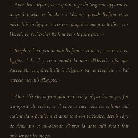
Après leur départ, voici qu'un ange du Seigneur apparut en
13
songe à Joseph, et lui dit : « Lève-toi, prends l'enfant et sa
mère, fuis en Égypte, et restes-y jusqu'à ce que je te le dise ; car
Hérode va rechercher l'enfant pour le faire périr. »
Joseph se leva, prit de nuit l'enfant et sa mère, et se retira en
14
Égypte.
Et il y resta jusqu'à la mort d'Hérode, afin que
15
s'accomplît ce qu'avait dit le Seigneur par le prophète : « J'ai
rappelé mon fils d'Égypte. »
Alors Hérode, voyant qu'il avait été joué par les mages, fut
16
transporté de colère, et il envoya tuer tous les enfants qui
étaient dans Bethléem et dans tout son territoire, depuis l'âge
de deux ans et au-dessous, d'après la date qu'il s'était fait
préciser par les mages.