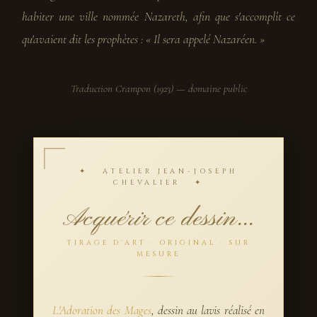
habiter une ville nommée Nazareth, afin que s'accomplît ce
qu'avaient dit les prophètes : « Il sera appelé Nazaréen. »
Traduction Crampon (1923) — domaine public
✦ ATELIER JEAN-JOSEPH
CHEVALIER ✦
Acquérir ce dessin...
TIRAGE D'ART · ORIGINAL · SUR
MESURE
L'Adoration des Mages
, dessin au lavis réalisé en