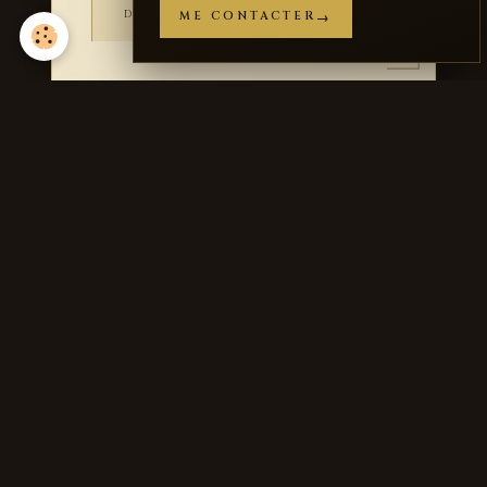
DISCUTER AVEC L'ARTISTE →
ME CONTACTER
« Nous avons vu son étoile en Orient, et nous sommes
venus pour l'adorer. »
ÉVANGILE SELON SAINT MATTHIEU · 2, 2