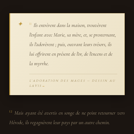
Ils entrèrent dans la maison, trouvèrent
11
l'enfant avec Marie, sa mère, et, se prosternant,
ils l'adorèrent ; puis, ouvrant leurs trésors, ils
lui offrirent en présent de l'or, de l'encens et de
la myrrhe.
L'ADORATION DES MAGES — DESSIN AU
LAVIS
Mais ayant été avertis en songe de ne point retourner vers
12
Hérode, ils regagnèrent leur pays par un autre chemin.