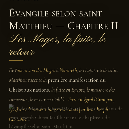
Évangile selon saint
Matthieu — Chapitre II
Les Mages, la fuite, le
retour
De l'
adoration des Mages
à
Nazareth
, le chapitre 2 de saint
Matthieu raconte la
première manifestation du
Christ aux nations
, la fuite en Égypte, le massacre des
Innocents, le retour en Galilée.
Texte intégral (Crampon,
1923) avec le verset 11 illustré au lavis par Jean-Joseph
Chevalier.