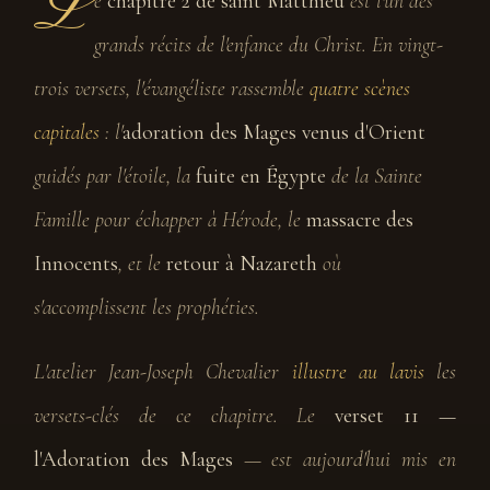
L
e
chapitre 2 de saint Matthieu
est l'un des
grands récits de l'enfance du Christ. En vingt-
trois versets, l'évangéliste rassemble
quatre scènes
capitales
: l'
adoration des Mages venus d'Orient
guidés par l'étoile, la
fuite en Égypte
de la Sainte
Famille pour échapper à Hérode, le
massacre des
Innocents
, et le
retour à Nazareth
où
s'accomplissent les prophéties.
L'atelier Jean-Joseph Chevalier
illustre au lavis
les
versets-clés de ce chapitre. Le
verset 11 —
l'Adoration des Mages
— est aujourd'hui mis en