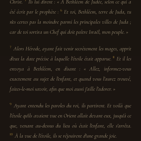
Christ.
Ils lui dirent : « À Bethléem de Judée, selon ce qui a
5
été écrit par le prophète :
Et toi, Bethléem, terre de Juda, tu
6
n'es certes pas la moindre parmi les principales villes de Juda ;
car de toi sortira un Chef qui doit paître Israël, mon peuple. »
Alors Hérode, ayant fait venir secrètement les mages, apprit
7
d'eux la date précise à laquelle l'étoile était apparue.
Et il les
8
envoya à Bethléem, en disant : « Allez, informez-vous
exactement au sujet de l'enfant, et quand vous l'aurez trouvé,
faites-le-moi savoir, afin que moi aussi j'aille l'adorer. »
Ayant entendu les paroles du roi, ils partirent. Et voilà que
9
l'étoile qu'ils avaient vue en Orient allait devant eux, jusqu'à ce
que, venant au-dessus du lieu où était l'enfant, elle s'arrêta.
À la vue de l'étoile, ils se réjouirent d'une grande joie.
10