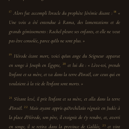
Alors fut accompli l'oracle du prophète Jérémie disant :
«
17
18
Une voix a été entendue à Rama, des lamentations et de
grands gémissements : Rachel pleure ses enfants, et elle ne veut
pas être consolée, parce qu'ils ne sont plus. »
Hérode étant mort, voici qu'un ange du Seigneur apparut
19
en songe à Joseph en Égypte,
et lui dit : « Lève-toi, prends
20
l'enfant et sa mère, et va dans la terre d'Israël, car ceux qui en
voulaient à la vie de l'enfant sont morts. »
S'étant levé, il prit l'enfant et sa mère, et alla dans la terre
21
d'Israël.
Mais ayant appris qu'Archélaüs régnait en Judée à
22
la place d'Hérode, son père, il craignit de s'y rendre, et, averti
en songe, il se retira dans la province de Galilée,
et vint
23