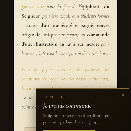
janvier 2018
pour la fête de l'
Épiphanie du
Seigneur
, peut être acquis sous plusieurs formes
:
tirage d'art numéroté et signé
,
œuvre
originale unique
sur papier, ou
commande
d'une illustration au lavis sur mesure
pour
le verset, la fête ou le saint patron de votre choix.
Pour les foyers chrétiens, les paroisses, les
communautés religieuses, les écoles catholiques,
les éditeurs missels et lectionnaires.
Chaque dessin
✕
est une pièce signée par l'artiste — sculpteur,
L'ATELIER
✦
Je prends commande
peintre et dessinateur d'art sacré chrétien.
Sculpture, fresque, mobilier liturgique,
portrait : parlons de votre projet.