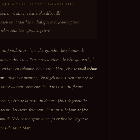
IQUE — CHEZ LES TROIS ÉVANGÉLISTES
selon saint Marc ·
récit le plus dépouillé
 selon saint Matthieu ·
dialogue avec Jean-Baptiste
 selon saint Luc ·
Jésus en prière
r
au Jourdain est l'une des grandes
théophanies
de
ation des Trois Personnes divines : le Père qui parle, le
escendant en colombe. Pour saint Marc, c'est le
seuil même
sus
: avant ce moment, l'évangéliste n'a rien raconté de
issance — tout commence ici, dans l'eau du fleuve.
ebout, vêtu de la peau du désert ; Jésus s'agenouille,
essus, les cieux s'ouvrent. C'est aussi le jour de fête
emps de Noël et inaugure le temps ordinaire. Voyez le
tre 1 de saint Marc
.