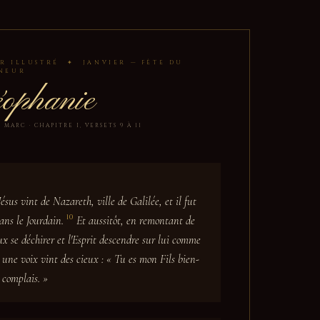
R ILLUSTRÉ ✦ JANVIER — FÊTE DU
GNEUR
ophanie
MARC · CHAPITRE I, VERSETS 9 À 11
Jésus vint de Nazareth, ville de Galilée, et il fut
10
ans le Jourdain.
Et aussitôt, en remontant de
ieux se déchirer et l'Esprit descendre sur lui comme
 une voix vint des cieux : « Tu es mon Fils bien-
 complais. »