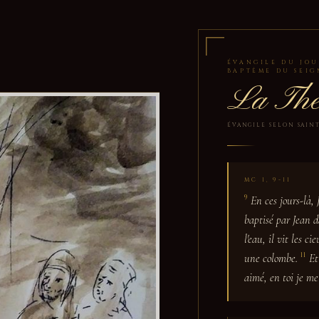
ÉVANGILE DU JOU
BAPTÊME DU SEI
La Thé
ÉVANGILE SELON SAINT 
MC 1, 9-11
9
En ces jours-là, 
baptisé par Jean d
l'eau, il vit les c
11
une colombe.
Et
aimé, en toi je me