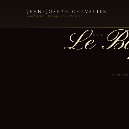
JEAN-JOSEPH CHEVALIER
Sculpteur · Fresquiste · Peintre
Le Ba
ÉVANGILE DU JO
Évangile