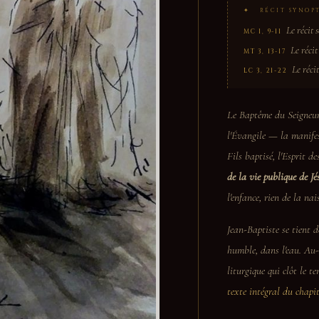
✦ RÉCIT SYNOPT
Le récit 
MC 1, 9-11
Le récit
MT 3, 13-17
Le récit
LC 3, 21-22
Le
Baptême du Seigneu
l'Évangile — la manifest
Fils baptisé, l'Esprit d
de la vie publique de Jé
l'enfance, rien de la na
Jean-Baptiste se tient d
humble, dans l'eau. Au-d
liturgique qui clôt le t
texte intégral du chapi