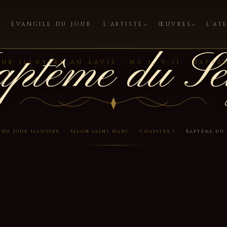
ÉVANGILE DU JOUR
L'ARTISTE
ŒUVRES
L'AT
ptême du Se
UR ILLUSTRÉ AU LAVIS · MC 1, 9-11 · BAPT
 du Jour illustré
›
Selon saint Marc
›
Chapitre 1
›
Baptême du 