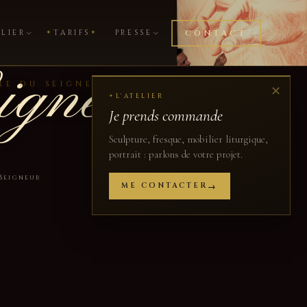
ELIER
✦
TARIFS
✦
PRESSE
CONTACT
igneur
ÊME DU SEIGNEUR
✕
L'ATELIER
✦
Je prends commande
Sculpture, fresque, mobilier liturgique,
portrait : parlons de votre projet.
Seigneur
ME CONTACTER