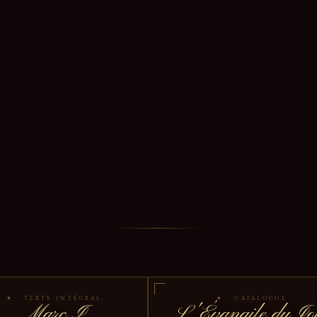
✦ TEXTE INTÉGRAL
✦ CATALOGUE
Marc I
L'Évangile du Jo