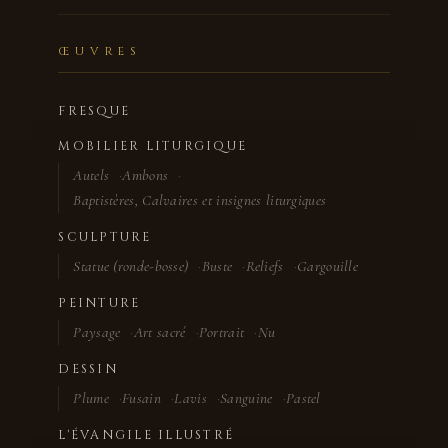
ŒUVRES
FRESQUE
MOBILIER LITURGIQUE
Autels
Ambons
Baptistères, Calvaires et insignes liturgiques
SCULPTURE
Statue (ronde-bosse)
Buste
Reliefs
Gargouille
PEINTURE
Paysage
Art sacré
Portrait
Nu
DESSIN
Plume
Fusain
Lavis
Sanguine
Pastel
L'ÉVANGILE ILLUSTRÉ