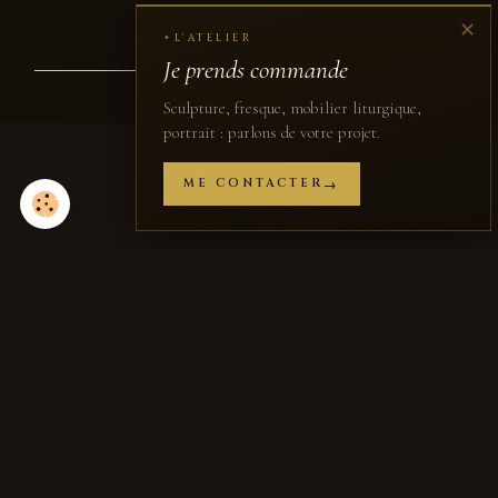
✕
L'ATELIER
✦
Je prends commande
Gestion des cookies
Sculpture, fresque, mobilier liturgique,
portrait : parlons de votre projet.
ME CONTACTER