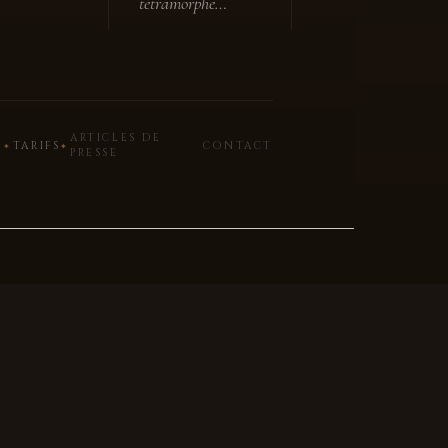
tétramorphe…
ARTICLES DE
R
TARIFS
CONTACT
✦
✦
PRESSE