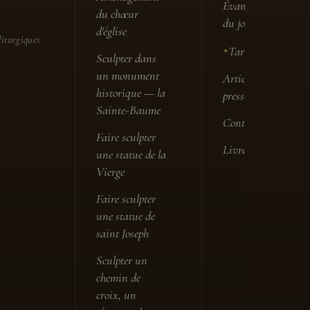
Évangile
du chœur
du jour
d'église
liturgiques
Tarifs
✦
✦
Sculpter dans
un monument
Articles de
historique — la
presse
Sainte-Baume
Contact
Faire sculpter
Livre d'or
une statue de la
Vierge
Faire sculpter
une statue de
saint Joseph
Sculpter un
chemin de
croix, un