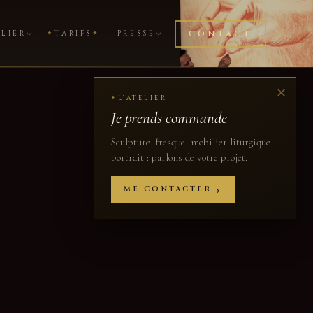
ELIER
✦
TARIFS
✦
PRESSE
CONTACT
✕
L'ATELIER
✦
Je prends commande
Sculpture, fresque, mobilier liturgique,
portrait : parlons de votre projet.
ME CONTACTER