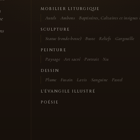
MOBILIER LITURGIQUE
n
ue
Autels
Ambons
Baptistères, Calvaires et insignes 
SCULPTURE
ns
Statue (ronde-bosse)
Buste
Reliefs
Gargouille
PEINTURE
Paysage
Art sacré
Portrait
Nu
DESSIN
Plume
Fusain
Lavis
Sanguine
Pastel
L'ÉVANGILE ILLUSTRÉ
POÉSIE