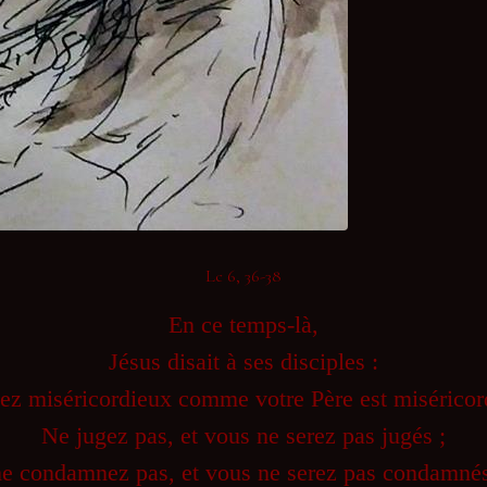
Lc 6, 36-38
En ce temps-là,
Jésus disait à ses disciples :
ez miséricordieux comme votre Père est miséricor
Ne jugez pas, et vous ne serez pas jugés ;
ne condamnez pas, et vous ne serez pas condamnés