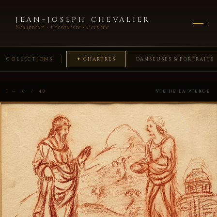
JEAN-JOSEPH CHEVALIER
Sculpteur · Fresquiste · Peintre
✦ CHARTRES
DANSEUSES & PORTRAITS
COLLECTIONS
I — 16 / 40
VIE DE LA VIERGE