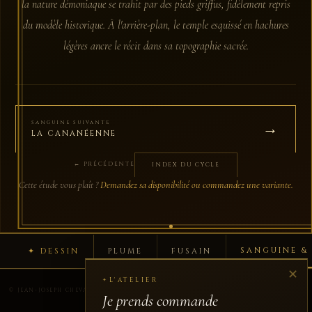
la nature démoniaque se trahit par des pieds griffus, fidèlement repris
du modèle historique. À l'arrière-plan, le temple esquissé en hachures
légères ancre le récit dans sa topographie sacrée.
→
SANGUINE SUIVANTE
LA CANANÉENNE
← PRÉCÉDENTE
INDEX DU CYCLE
Cette étude vous plaît ?
Demandez sa disponibilité ou commandez une variante.
SANGUINE &
✦ DESSIN
PLUME
FUSAIN
✕
L'ATELIER
✦
↑ Haut
© JEAN-JOSEPH CHEVALIER · TOUS DROITS RÉSERVÉS
Je prends commande