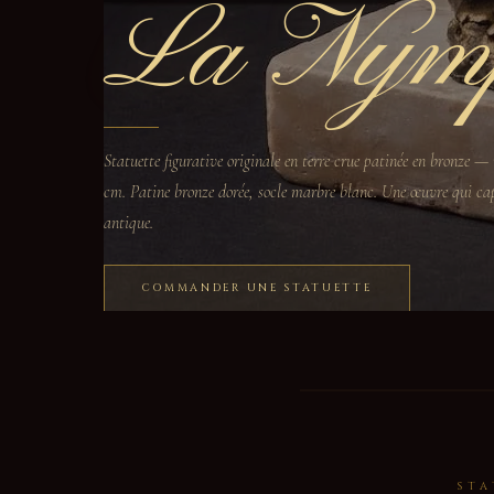
La Nym
Statuette figurative originale en terre crue patinée en bronze 
cm. Patine bronze dorée, socle marbre blanc. Une œuvre qui ca
antique.
COMMANDER UNE STATUETTE
STA