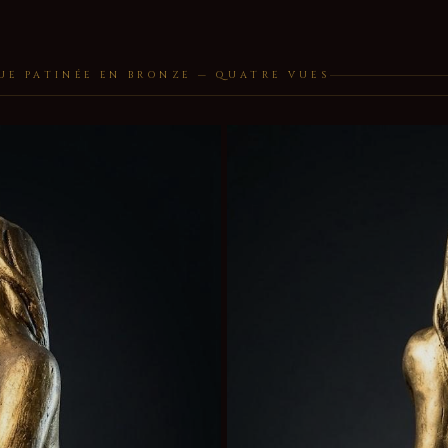
UE PATINÉE EN BRONZE — QUATRE VUES