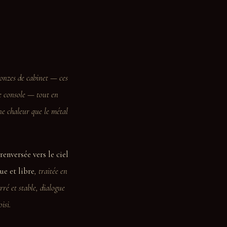
ronzes de cabinet — ces
e console — tout en
ne chaleur que le métal
 renversée vers le ciel
ue et libre
, traitée en
arré et stable, dialogue
isi.