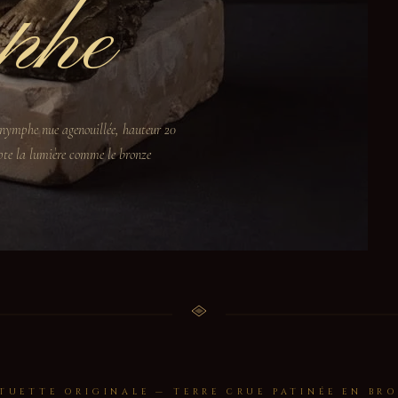
phe
— nymphe nue agenouillée, hauteur 20
pte la lumière comme le bronze
TUETTE ORIGINALE — TERRE CRUE PATINÉE EN BR