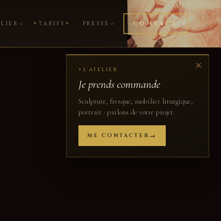
CONTACT
✦
✦
ELIER
TARIFS
PRESSE
✕
L'ATELIER
✦
Je prends commande
Sculpture, fresque, mobilier liturgique,
portrait : parlons de votre projet.
ME CONTACTER