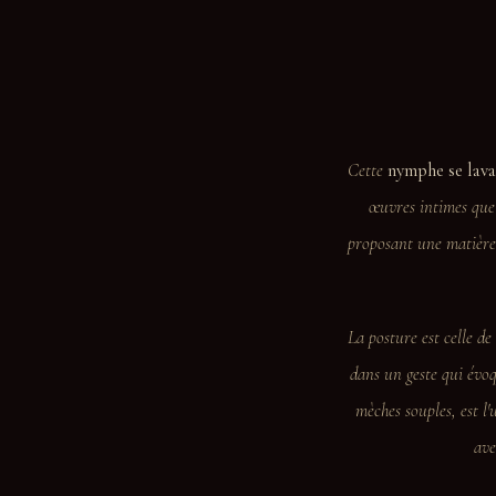
Cette
nymphe se lava
œuvres intimes que
proposant une matière
La posture est celle d
dans un geste qui évoq
mèches souples, est l'
ave