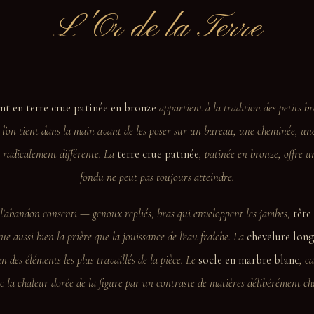
L'Or de la Terre
nt en terre crue patinée en bronze
appartient à la tradition des petits b
 l'on tient dans la main avant de les poser sur un bureau, une cheminée, un
 radicalement différente. La
terre crue patinée
, patinée en bronze, offre u
fondu ne peut pas toujours atteindre.
e l'abandon consenti — genoux repliés, bras qui enveloppent les jambes,
tête
ue aussi bien la prière que la jouissance de l'eau fraîche. La
chevelure long
un des éléments les plus travaillés de la pièce. Le
socle en marbre blanc
, c
c la chaleur dorée de la figure par un contraste de matières délibérément cho